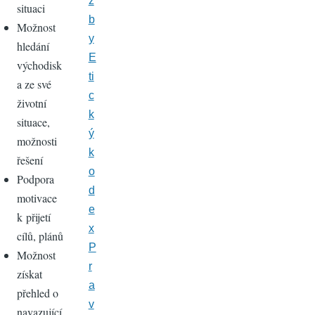
ž
situaci
b
Možnost
y
hledání
E
východisk
ti
a ze své
c
životní
k
situace,
ý
možnosti
k
řešení
o
Podpora
d
motivace
e
k přijetí
x
cílů, plánů
P
Možnost
r
získat
a
přehled o
v
navazující