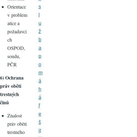
Orientace
s
v problem
l
atice a
u
požadavcí
ž
ch
b
OSPOD,
a
soudu,
p
PČR
o
m
6) Ochrana
á
práv oběti
h
trestných
á
činů
ř
e
Znalost
š
práv oběti
it
trestného