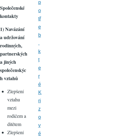
p
Společenské
o
kontakty
tř
e
1) Navázání
b
a udržování
,
rodinných,
k
partnerských
t
a jiných
e
společenskýc
r
h vztahů
é
Zlepšení
K
vztahu
ri
mezi
z
rodičem a
o
dítětem
v
Zlepšení
é