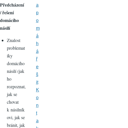
Předcházení
a
/ řešení
p
domácího
o
násilí
m
á
Znalost
h
problemat
á
iky
ř
domácího
e
násilí (jak
š
ho
it
rozpoznat,
K
jak se
o
chovat
n
k násilník
t
ovi, jak se
a
bránit, jak