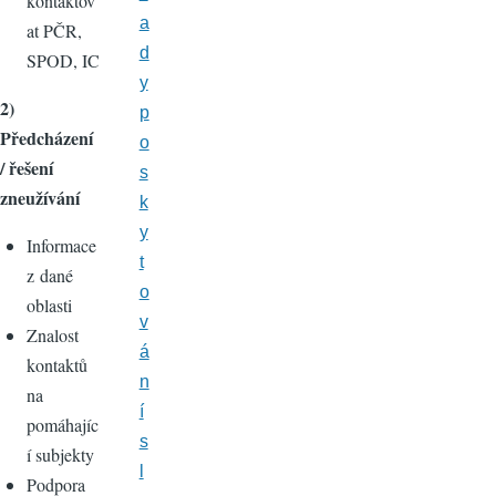
kontaktov
a
at PČR,
d
SPOD, IC
y
2)
p
Předcházení
o
/ řešení
s
zneužívání
k
y
Informace
t
z dané
o
oblasti
v
Znalost
á
kontaktů
n
na
í
pomáhajíc
s
í subjekty
l
Podpora