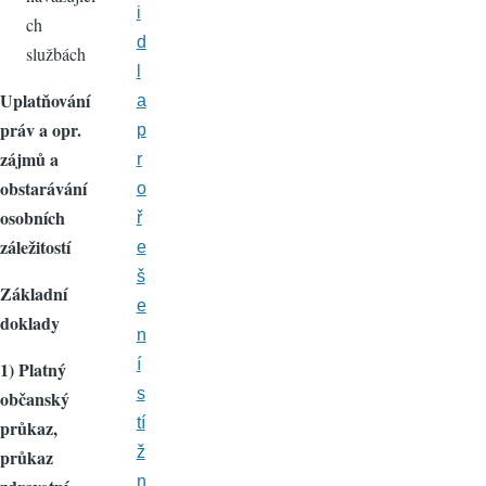
i
ch
d
službách
l
Uplatňování
a
práv a opr.
p
zájmů a
r
obstarávání
o
osobních
ř
záležitostí
e
š
Základní
e
doklady
n
í
1) Platný
s
občanský
tí
průkaz,
ž
průkaz
n