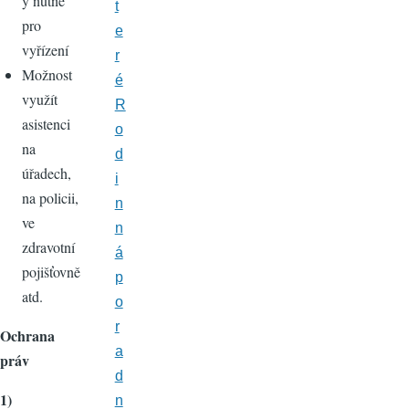
y nutné
t
pro
e
vyřízení
r
Možnost
é
využít
R
asistenci
o
na
d
úřadech,
i
na policii,
n
ve
n
zdravotní
á
pojišťovně
p
atd.
o
r
Ochrana
a
práv
d
1)
n