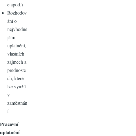
e apod.)
Rozhodov
ání o
nejvhodně
jším
uplatnění,
vlastních
zájmech a
přednoste
ch, které
lze využít
v
zaměstnán
í
Pracovní
uplatnění