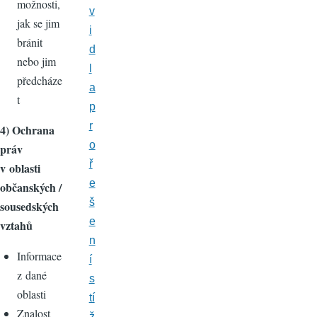
možnosti,
v
jak se jim
i
bránit
d
nebo jim
l
předcháze
a
t
p
r
4) Ochrana
o
práv
ř
v oblasti
e
občanských /
š
sousedských
e
vztahů
n
Informace
í
z dané
s
oblasti
tí
Znalost
ž