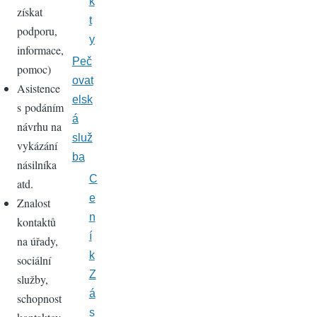
k
získat
t
podporu,
y
informace,
Peč
pomoc)
ovat
Asistence
elsk
s podáním
á
návrhu na
služ
vykázání
ba
násilníka
C
atd.
e
Znalost
n
kontaktů
í
na úřady,
k
sociální
Z
služby,
á
schopnost
s