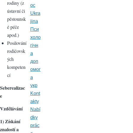
rodiny (z
oc
ústavní či
Ukra
pěstounsk
jina
é péče
Пси
apod.)
холо
Posilování
гічн
rodičovsk
а
ých
доп
kompeten
омог
cí
а
укр
Seberealizac
Kont
e
akty
Vzdělávání
Nabí
dky
1) Získání
prác
znalostí a