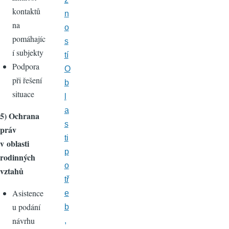
kontaktů
n
na
o
pomáhajíc
s
í subjekty
tí
Podpora
O
při řešení
b
situace
l
a
5) Ochrana
s
práv
ti
v oblasti
p
rodinných
o
vztahů
tř
Asistence
e
u podání
b
návrhu
,