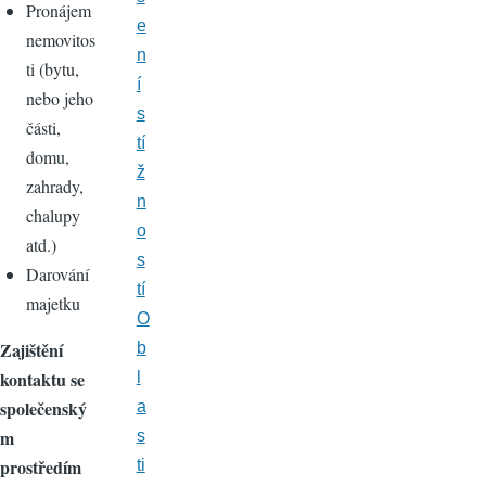
Pronájem
e
nemovitos
n
ti (bytu,
í
nebo jeho
s
části,
tí
domu,
ž
zahrady,
n
chalupy
o
atd.)
s
Darování
tí
majetku
O
Zajištění
b
kontaktu se
l
společenský
a
m
s
prostředím
ti