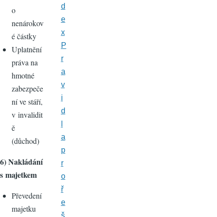
d
o
e
nenárokov
x
é částky
P
Uplatnění
r
práva na
a
hmotné
v
zabezpeče
i
ní ve stáří,
d
v invalidit
l
ě
a
(důchod)
p
6) Nakládání
r
s majetkem
o
ř
Převedení
e
majetku
š