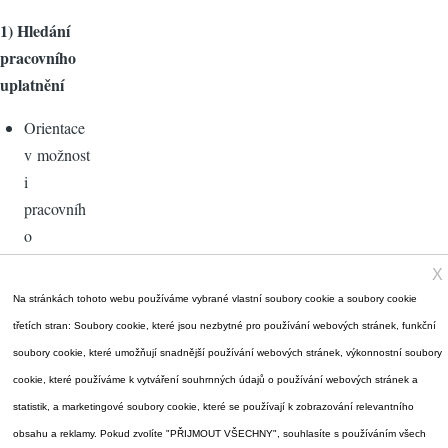
1) Hledání
pracovního
uplatnění
Orientace
v možnost
i
pracovníh
o
uplatnění
X
Uplatnění
Na stránkách tohoto webu používáme vybrané vlastní soubory cookie a soubory cookie
práva na
třetích stran: Soubory cookie, které jsou nezbytné pro používání webových stránek, funkční
pomoc
soubory cookie, které umožňují snadnější používání webových stránek, výkonnostní soubory
úřadu
cookie, které používáme k vytváření souhrnných údajů o používání webových stránek a
práce při
statistik, a marketingové soubory cookie, které se používají k zobrazování relevantního
hledání
obsahu a reklamy. Pokud zvolíte "PŘIJMOUT VŠECHNY", souhlasíte s používáním všech