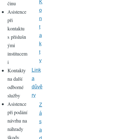
K
činu
o
Asistence
n
při
t
kontaktu
a
s příslušn
k
ými
t
institucem
y
i
Kontakty
Link
na další
a
odborné
důvě
služby
ry
Asistence
Z
při podání
á
návrhu na
s
náhrady
a
škody,
d