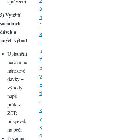
v
správcem
á
5) Využití
n
sociálních
í
dávek a
s
jiných výhod
l
u
Uplatnění
ž
nároku na
b
nárokové
y
dávky +
E
výhody,
ti
např.
c
průkaz
k
ZTP,
ý
příspěvek
k
na péči
o
Požádání