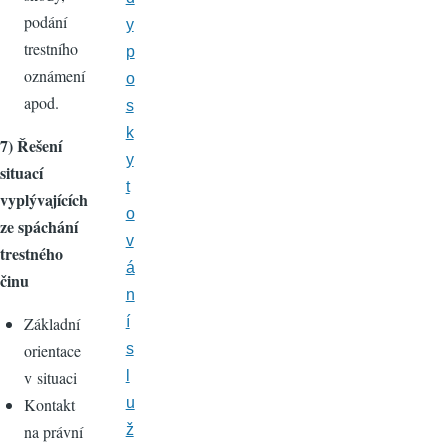
podání
y
trestního
p
oznámení
o
apod.
s
k
7) Řešení
y
situací
t
vyplývajících
o
ze spáchání
v
trestného
á
činu
n
Základní
í
orientace
s
v situaci
l
Kontakt
u
na právní
ž