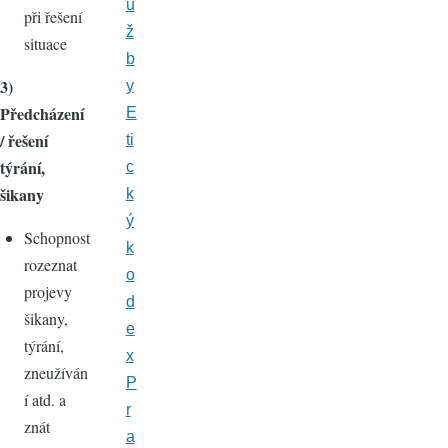
u
při řešení
ž
situace
b
3)
y
Předcházení
E
/ řešení
ti
týrání,
c
šikany
k
ý
Schopnost
k
rozeznat
o
projevy
d
šikany,
e
týrání,
x
zneužíván
P
í atd. a
r
znát
a