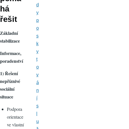
d
há
y
řešit
p
o
Základní
s
stabilizace
k
y
Informace,
t
poradenství
o
1) Řešení
v
nepříznivé
á
sociální
n
situace
í
s
Podpora
l
orientace
u
ve vlastní