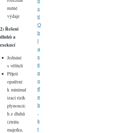
o
nutné
s
výdaje
tí
O
2) Řešení
b
dluhů a
l
exekucí
a
Jednání
s
s věřiteli
ti
Přijetí
p
opatření
o
k minimal
tř
izaci rizik
e
plynoucíc
b
h z dluhů
,
(ztráta
k
majetku,
t