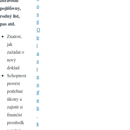
zdravotní
o
pojišťovny,
s
rodný list,
tí
pas atd.
O
Znalost,
b
jak
l
zažádat o
a
nový
s
doklad
t
Schopnost
p
provést
o
potřebné
tř
úkony a
e
zajistit si
b
finanční
,
prostředk
k