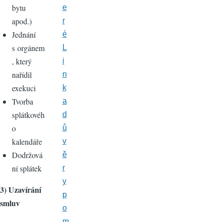
bytu
e
apod.)
r
Jednání
é
s orgánem
L
, který
i
nařídil
n
exekuci
k
Tvorba
a
splátkovéh
d
o
ů
kalendáře
v
Dodržová
ě
ní splátek
r
y
3) Uzavírání
p
smluv
o
m