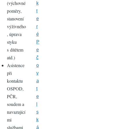
(výchovné
k
poměry,
t
stanovení
e
výživného
r
, úprava
é
styku
P
s dítětem
e
atd.)
č
Asistence
o
při
v
kontaktu
a
OSPOD,
t
PČR,
e
soudem a
l
navazující
s
mi
k
službami
á