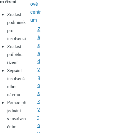
m řízení
ové
centr
Znalost
um
podmínek
Z
pro
á
insolvenci
s
Znalost
a
průběhu
d
řízení
y
Sepsání
p
insolvenč
o
ního
s
návrhu
k
Pomoc při
y
jednání
t
s insolven
o
čním