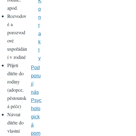
K
apod.
o
Rozvodov
n
é a
t
porozvod
a
ové
k
uspořádán
t
í v rodině
y
Přijetí
Pod
dítěte do
poru
rodiny
jí
(adopce,
nás
pěstounsk
Psyc
á péče)
holo
Návrat
gick
dítěte do
á
vlastní
pom