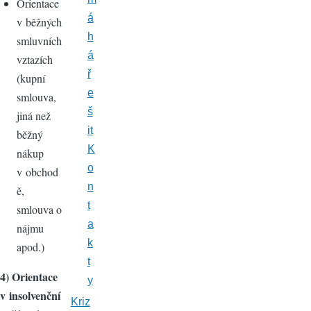
Orientace
á
v běžných
h
smluvních
á
vztazích
ř
(kupní
e
smlouva,
š
jiná než
it
běžný
K
nákup
o
v obchod
n
ě,
t
smlouva o
a
nájmu
k
apod.)
t
4) Orientace
y
v insolvenční
Kriz