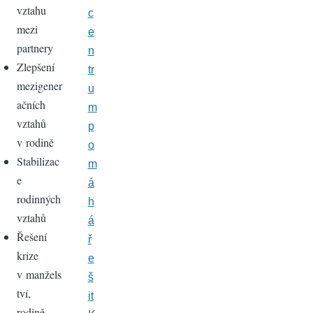
vztahu
c
mezi
e
partnery
n
Zlepšení
tr
mezigener
u
ačních
m
vztahů
p
v rodině
o
Stabilizac
m
e
á
rodinných
h
vztahů
á
Řešení
ř
krize
e
v manžels
š
tví,
it
rodině,