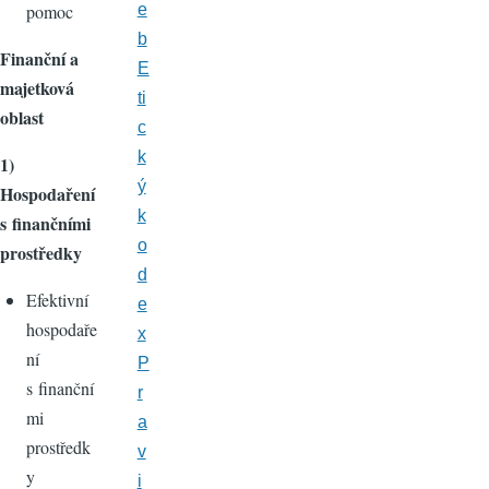
pomoc
e
b
Finanční a
E
majetková
ti
oblast
c
k
1)
ý
Hospodaření
k
s finančními
o
prostředky
d
Efektivní
e
hospodaře
x
ní
P
s finanční
r
mi
a
prostředk
v
y
i