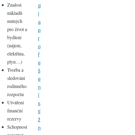
Znalost
d
nákladů
l
nutných
a
pro život a
p
bydlení
r
(nájem,
o
elektřina,
ř
plyn…)
e
Tvorba a
š
sledování
e
rodinného
n
rozpočtu
í
Utváření
s
finanční
tí
rezervy
ž
Schopnost
n
rozeznat