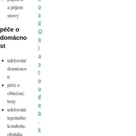
a příjem
o
stravy
s
tí
péče o
O
domácno
b
st
l
a
udržování
s
domácnos
t
ti
p
péče o
o
oblečení,
tř
boty
e
udržování
b
tepelného
,
komfortu,
k
obsluha