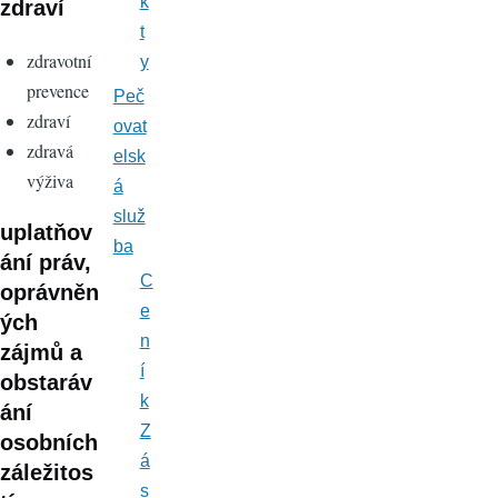
k
zdraví
t
zdravotní
y
prevence
Peč
zdraví
ovat
zdravá
elsk
výživa
á
služ
uplatňov
ba
ání práv,
C
oprávněn
e
ých
n
zájmů a
í
obstaráv
k
ání
Z
osobních
á
záležitos
s