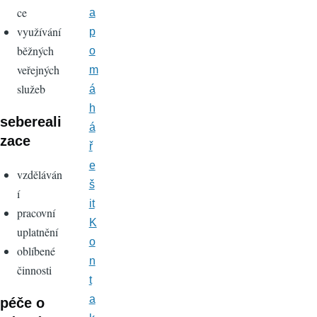
ce
a
využívání
p
běžných
o
veřejných
m
služeb
á
h
sebereali
á
zace
ř
e
vzděláván
š
í
it
pracovní
K
uplatnění
o
oblíbené
n
činnosti
t
a
péče o