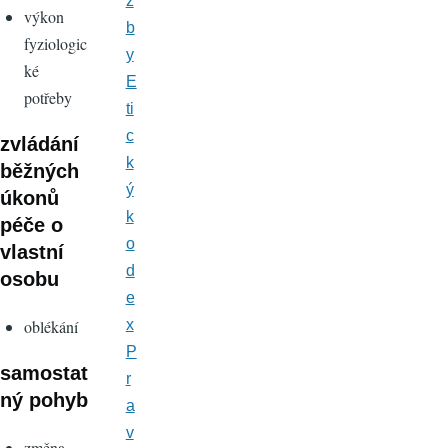
ž
výkon
b
fyziologic
y
ké
E
potřeby
ti
c
zvládání
k
běžných
ý
úkonů
k
péče o
o
vlastní
d
osobu
e
oblékání
x
P
samostat
r
ný pohyb
a
v
změna