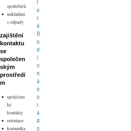
t
spotřebičů
e
nakládání
r
s odpady
é
R
zajištění
o
kontaktu
d
se
i
společen
n
ským
n
prostředí
á
m
p
společens
o
ké
r
kontakty
a
orientace
d
komunika
n