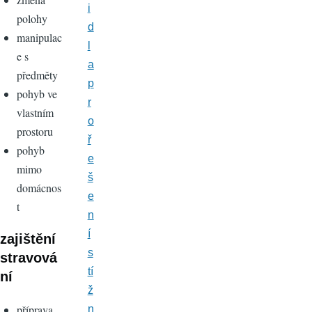
i
polohy
d
manipulac
l
e s
a
předměty
p
pohyb ve
r
vlastním
o
prostoru
ř
pohyb
e
mimo
š
domácnos
e
t
n
í
zajištění
s
stravová
tí
ní
ž
příprava
n