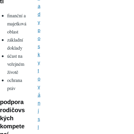
tí
a
d
finanční a
y
majetková
p
oblast
o
základní
s
doklady
k
účast na
y
veřejném
t
životě
o
ochrana
v
práv
á
podpora
n
rodičovs
í
kých
s
kompete
l