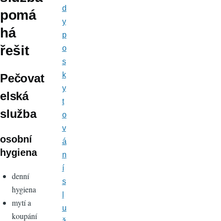
d
pomá
y
há
p
řešit
o
s
k
Pečovat
y
elská
t
služba
o
v
osobní
á
hygiena
n
í
denní
s
hygiena
l
mytí a
u
koupání